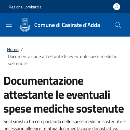
Salta al contenuto principale
Skip to footer content
Regione Lombardia
Comune di Casirate d'Adda
Briciole di pane
Home
/
Documentazione attestante le eventuali spese mediche
sostenute
Documentazione
attestante le eventuali
spese mediche sostenute
Se il sinistro ha comportando delle spese mediche sostenute è
necessario allegare relativa documentazione dimostrativa.