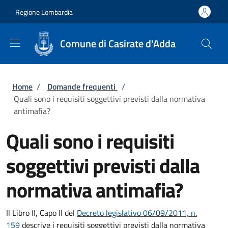
Salta al contenuto principale
Skip to footer content
Regione Lombardia
Comune di Casirate d'Adda
Briciole di pane
Home
/
Domande frequenti
/
Quali sono i requisiti soggettivi previsti dalla normativa
antimafia?
Quali sono i requisiti
soggettivi previsti dalla
normativa antimafia?
Il Libro II, Capo II del
Decreto legislativo 06/09/2011, n.
159
descrive i requisiti soggettivi previsti dalla normativa