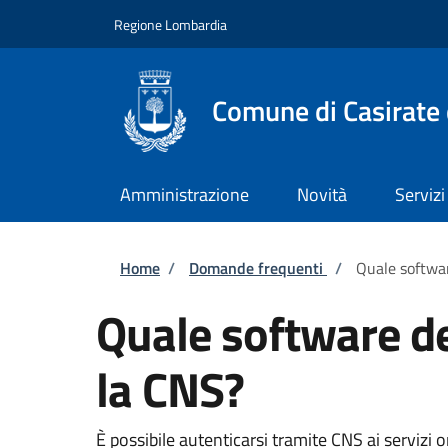
Salta al contenuto principale
Skip to footer content
Regione Lombardia
Comune di Casirate
Amministrazione
Novità
Servizi
Briciole di pane
Home
/
Domande frequenti
/
Quale softwar
Quale software de
la CNS?
È possibile autenticarsi tramite CNS ai servizi o