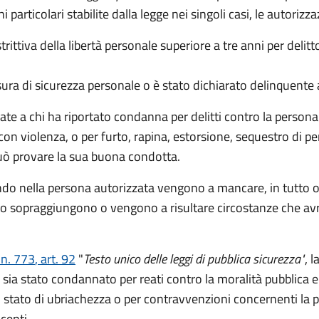
i particolari stabilite dalla legge nei singoli casi, le autoriz
rittiva della libertà personale superiore a tre anni per deli
ura di sicurezza personale o è stato dichiarato delinquente 
te a chi ha riportato condanna per delitti contro la personal
on violenza, o per furto, rapina, estorsione, sequestro di pe
 può provare la sua buona condotta.
o nella persona autorizzata vengono a mancare, in tutto o in
 sopraggiungono o vengono a risultare circostanze che avre
 n. 773
, art. 92
"
Testo unico delle leggi di pubblica sicurezza"
, l
a
sia stato condannato per reati contro la moralità pubblica e
n stato di ubriachezza o per contravvenzioni concernenti la pr
centi.