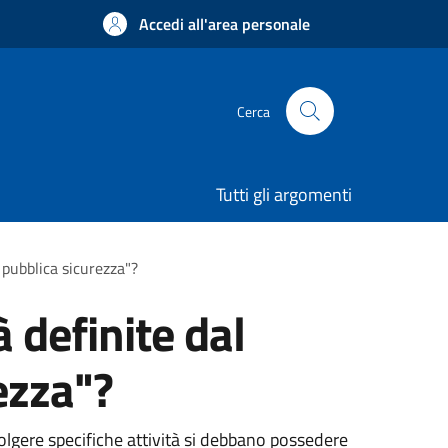
Accedi all'area personale
Cerca
Tutti gli argomenti
i pubblica sicurezza"?
à definite dal
ezza"?
lgere specifiche attività si debbano possedere