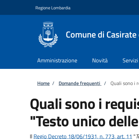
Salta al contenuto principale
Skip to footer content
Regione Lombardia
Comune di Casirate
Amministrazione
Novità
Servizi
Briciole di pane
Home
/
Domande frequenti
/
Quali sono i r
Quali sono i requis
"Testo unico delle
Il
Regio Decreto 18/06/1931, n. 773, art. 11
"
T