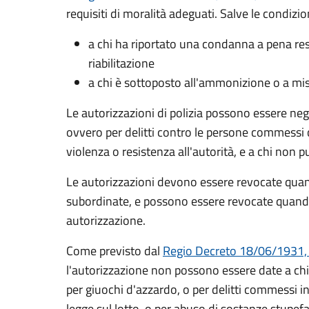
requisiti di moralità adeguati. Salve le condizion
a chi ha riportato una condanna a pena rest
riabilitazione
a chi è sottoposto all'ammonizione o a mis
Le autorizzazioni di polizia possono essere nega
ovvero per delitti contro le persone commessi c
violenza o resistenza all'autorità, e a chi non
Le autorizzazioni devono essere revocate quand
subordinate, e possono essere revocate quando
autorizzazione.
Come previsto dal
Regio Decreto 18/06/1931,
l'autorizzazione
non possono essere date a chi 
per giuochi d'azzardo, o per delitti commessi i
legge sul lotto, o per abuso di sostanze stupefa