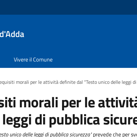
 d'Adda
Vivere il Comune
equisiti morali per le attività definite dal "Testo unico delle leggi d
iti morali per le attivit
 leggi di pubblica sicur
esto unico delle leggi di pubblica sicurezza"
prevede che per svo