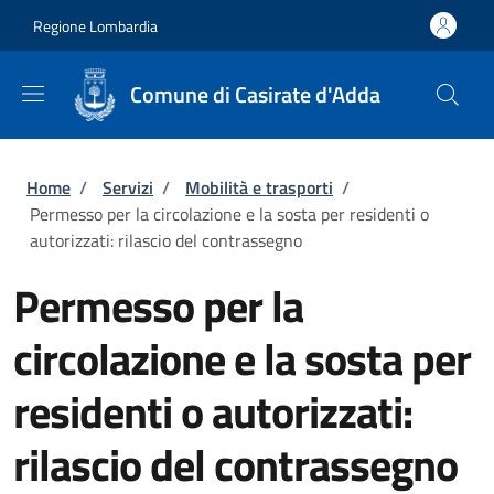
Salta al contenuto principale
Skip to footer content
Regione Lombardia
Comune di Casirate d'Adda
Briciole di pane
Home
/
Servizi
/
Mobilità e trasporti
/
Permesso per la circolazione e la sosta per residenti o
autorizzati: rilascio del contrassegno
Permesso per la
circolazione e la sosta per
residenti o autorizzati:
rilascio del contrassegno