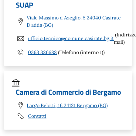
SUAP
Viale Massimo d Azeglio, 5 24040 Casirate
D'adda (BG)
(Indirizz
ufficio.tecnico@comune.casirate.bg.it
mail)
0363 326688
(Telefono (interno 1))
Camera di Commercio di Bergamo
Largo Belotti, 16 24121 Bergamo (BG)
Contatti