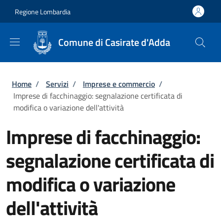
Salta al contenuto principale
Skip to footer content
Regione Lombardia
Comune di Casirate d'Adda
Briciole di pane
Home
/
Servizi
/
Imprese e commercio
/
Imprese di facchinaggio: segnalazione certificata di
modifica o variazione dell'attività
Imprese di facchinaggio:
segnalazione certificata di
modifica o variazione
dell'attività