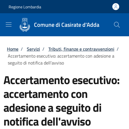
Salta al contenuto principale
Skip to footer content
Regione Lombardia
Comune di Casirate d'Adda
Briciole di pane
Home
/
Servizi
/
Tributi, finanze e contravvenzioni
/
Accertamento esecutivo: accertamento con adesione a
seguito di notifica dell'avviso
Accertamento esecutivo:
accertamento con
adesione a seguito di
notifica dell'avviso