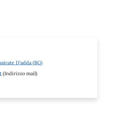
asirate D'adda (BG)
t
(Indirizzo mail)