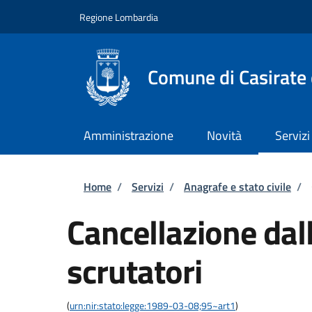
Salta al contenuto principale
Skip to footer content
Regione Lombardia
Comune di Casirate
Amministrazione
Novità
Servizi
Briciole di pane
Home
/
Servizi
/
Anagrafe e stato civile
/
Cancellazione dall
scrutatori
(
urn:nir:stato:legge:1989-03-08;95~art1
)