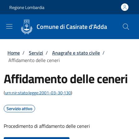
Salta al contenuto principale
Skip to footer content
Regione Lombardia
Comune di Casirate d'Adda
Briciole di pane
Home
/
Servizi
/
Anagrafe e stato civile
/
Affidamento delle ceneri
Affidamento delle ceneri
(
urn:nir:stato:legge:2001-03-30;130
)
Servizio attivo
Procedimento di affidamento delle ceneri