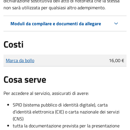
dichiarazione sostitutiva dell’atto di notorietà che la stessa
non sarà utilizzata per qualsiasi altro adempimento.
Moduli da compilare e documenti da allegare
Costi
Tipo di pagamento
Importo
Marca da bollo
16,00 €
Cosa serve
Per accedere al servizio, assicurati di avere:
SPID (sistema pubblico di identità digitale), carta
d’identità elettronica (CIE) o carta nazionale dei servizi
(CNS)
tutta la documentazione prevista per la presentazione