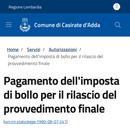
Salta al contenuto principale
Skip to footer content
Regione Lombardia
Comune di Casirate d'Adda
Briciole di pane
Home
/
Servizi
/
Autorizzazioni
/
Pagamento dell'imposta di bollo per il rilascio del
provvedimento finale
Pagamento dell'imposta
di bollo per il rilascio del
provvedimento finale
(
urn:nir:stato:legge:1990-08-07;241
)