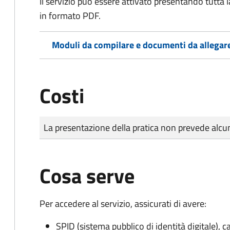
Il servizio può essere attivato presentando tutta
in formato PDF.
Moduli da compilare e documenti da allegar
Costi
Tipo di pagamento
Importo
La presentazione della pratica non prevede al
Cosa serve
Per accedere al servizio, assicurati di avere:
SPID (sistema pubblico di identità digitale), ca