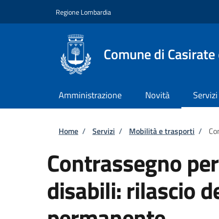
Salta al contenuto principale
Skip to footer content
Regione Lombardia
Comune di Casirate
Amministrazione
Novità
Servizi
Briciole di pane
Home
/
Servizi
/
Mobilità e trasporti
/
Con
Contrassegno per v
disabili: rilascio
permanente