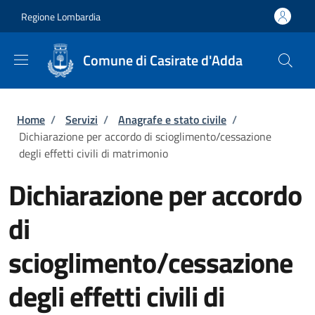
Salta al contenuto principale
Skip to footer content
Regione Lombardia
Comune di Casirate d'Adda
Briciole di pane
Home
/
Servizi
/
Anagrafe e stato civile
/
Dichiarazione per accordo di scioglimento/cessazione
degli effetti civili di matrimonio
Dichiarazione per accordo
di
scioglimento/cessazione
degli effetti civili di