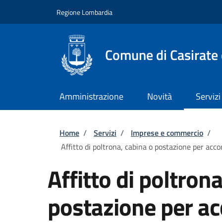
Salta al contenuto principale
Skip to footer content
Regione Lombardia
Comune di Casirate
Amministrazione
Novità
Servizi
Briciole di pane
Home
/
Servizi
/
Imprese e commercio
/
Affitto di poltrona, cabina o postazione per accon
Affitto di poltron
postazione per acc