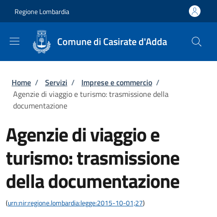
Salta al contenuto principale
Skip to footer content
Regione Lombardia
Comune di Casirate d'Adda
Briciole di pane
Home
/
Servizi
/
Imprese e commercio
/
Agenzie di viaggio e turismo: trasmissione della
documentazione
Agenzie di viaggio e
turismo: trasmissione
della documentazione
(
urn:nir:regione.lombardia:legge:2015-10-01;27
)