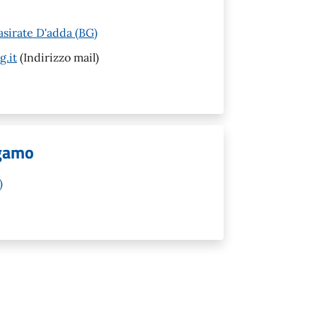
asirate D'adda (BG)
g.it
(Indirizzo mail)
rgamo
)