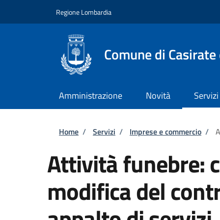
Salta al contenuto principale
Skip to footer content
Regione Lombardia
Comune di Casirate
Amministrazione
Novità
Servizi
Briciole di pane
Home
/
Servizi
/
Imprese e commercio
/
A
Attività funebre:
modifica del contr
appalto di servizi