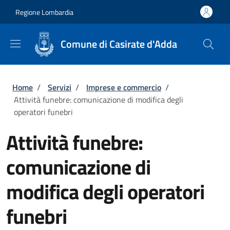
Salta al contenuto principale
Skip to footer content
Regione Lombardia
Comune di Casirate d'Adda
Briciole di pane
Home
/
Servizi
/
Imprese e commercio
/
Attività funebre: comunicazione di modifica degli
operatori funebri
Attività funebre:
comunicazione di
modifica degli operatori
funebri