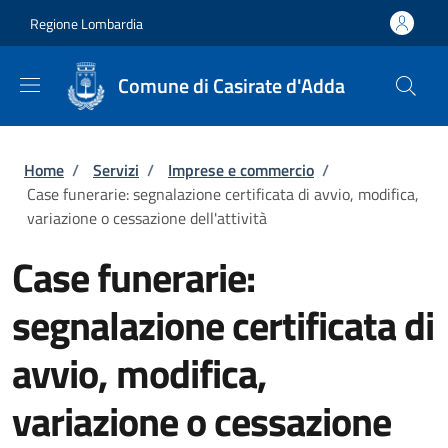
Salta al contenuto principale
Skip to footer content
Regione Lombardia
Comune di Casirate d'Adda
Briciole di pane
Home
/
Servizi
/
Imprese e commercio
/
Case funerarie: segnalazione certificata di avvio, modifica,
variazione o cessazione dell'attività
Case funerarie:
segnalazione certificata di
avvio, modifica,
variazione o cessazione