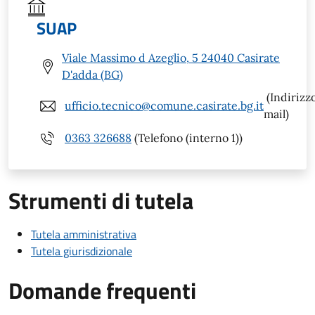
SUAP
Viale Massimo d Azeglio, 5 24040 Casirate
D'adda (BG)
(Indirizz
ufficio.tecnico@comune.casirate.bg.it
mail)
0363 326688
(Telefono (interno 1))
Strumenti di tutela
Tutela amministrativa
Tutela giurisdizionale
Domande frequenti