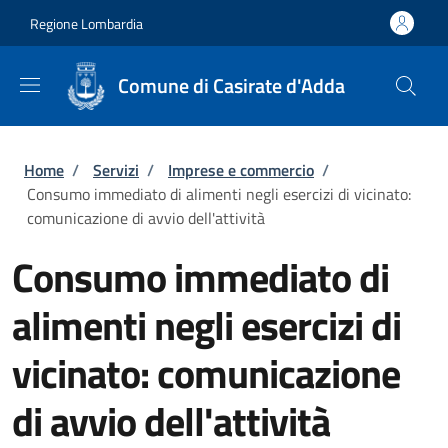
Salta al contenuto principale
Skip to footer content
Regione Lombardia
Comune di Casirate d'Adda
Briciole di pane
Home
/
Servizi
/
Imprese e commercio
/
Consumo immediato di alimenti negli esercizi di vicinato:
comunicazione di avvio dell'attività
Consumo immediato di
alimenti negli esercizi di
vicinato: comunicazione
di avvio dell'attività