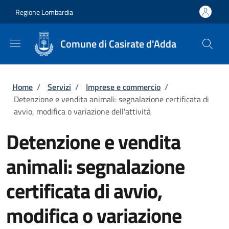
Salta al contenuto principale
Skip to footer content
Regione Lombardia
Comune di Casirate d'Adda
Briciole di pane
Home
/
Servizi
/
Imprese e commercio
/
Detenzione e vendita animali: segnalazione certificata di
avvio, modifica o variazione dell'attività
Detenzione e vendita
animali: segnalazione
certificata di avvio,
modifica o variazione