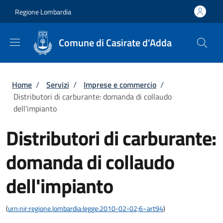
Salta al contenuto principale
Skip to footer content
Regione Lombardia
Comune di Casirate d'Adda
Briciole di pane
Home
/
Servizi
/
Imprese e commercio
/
Distributori di carburante: domanda di collaudo
dell'impianto
Distributori di carburante:
domanda di collaudo
dell'impianto
(
urn:nir:regione.lombardia:legge:2010-02-02;6~art94
)