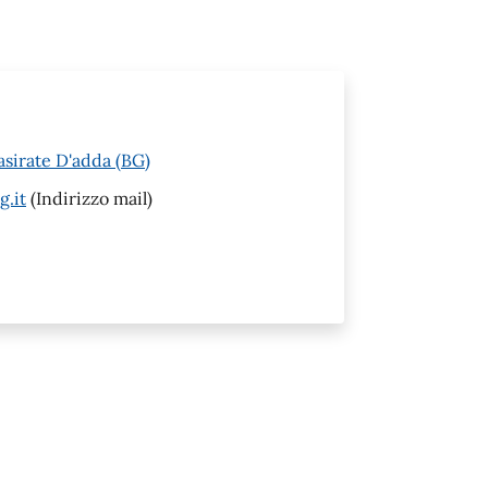
asirate D'adda (BG)
g.it
(Indirizzo mail)