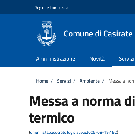
Salta al contenuto principale
Skip to footer content
Regione Lombardia
Comune di Casirate
Amministrazione
Novità
Servizi
Briciole di pane
Home
/
Servizi
/
Ambiente
/
Messa a norm
Messa a norma di
termico
(
urn:nir:stato:decreto.legislativo:2005-08-19;192
)