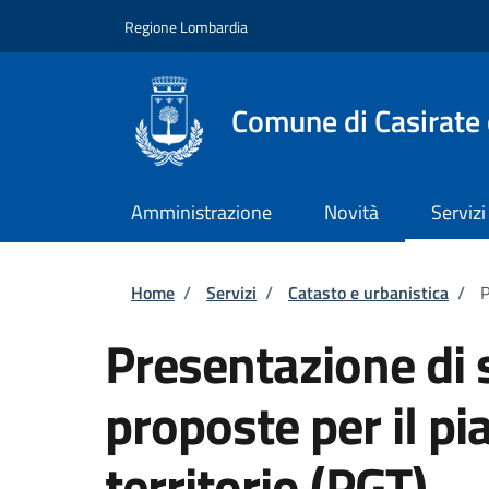
Salta al contenuto principale
Skip to footer content
Regione Lombardia
Comune di Casirate
Amministrazione
Novità
Servizi
Briciole di pane
Home
/
Servizi
/
Catasto e urbanistica
/
P
Presentazione di 
proposte per il pi
territorio (PGT)