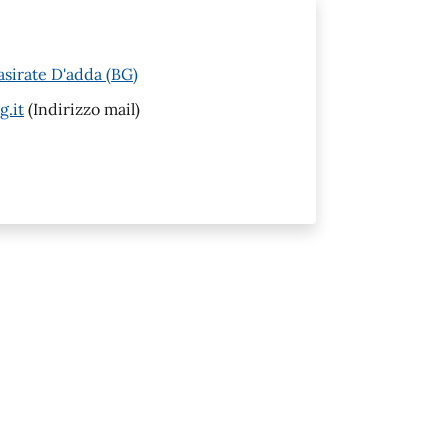
asirate D'adda (BG)
g.it
(Indirizzo mail)