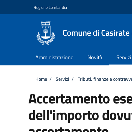
Salta al contenuto principale
Skip to footer content
Regione Lombardia
Comune di Casirate
Amministrazione
Novità
Servizi
Briciole di pane
Home
/
Servizi
/
Tributi, finanze e contravv
Accertamento esec
dell'importo dovu
accertamento