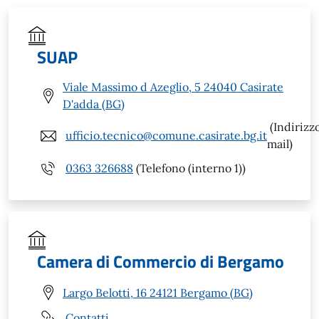
SUAP
Viale Massimo d Azeglio, 5 24040 Casirate
D'adda (BG)
(Indirizz
ufficio.tecnico@comune.casirate.bg.it
mail)
0363 326688
(Telefono (interno 1))
Camera di Commercio di Bergamo
Largo Belotti, 16 24121 Bergamo (BG)
Contatti