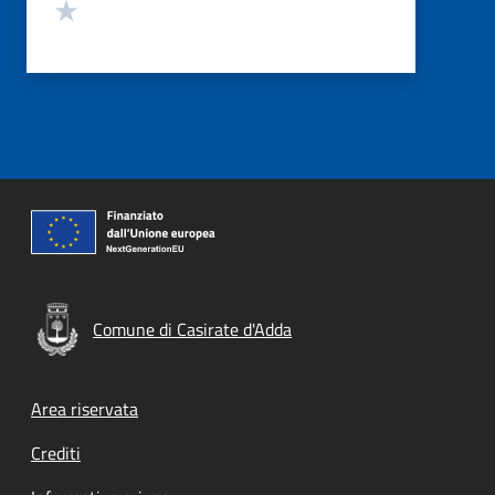
Valuta 1 stelle su 5
Comune di Casirate d'Adda
Footer menu
Area riservata
Crediti