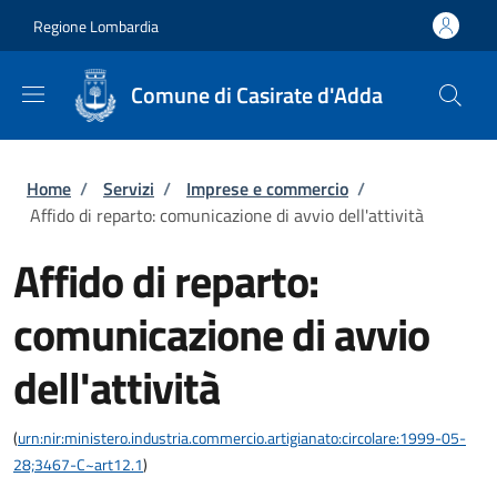
Salta al contenuto principale
Skip to footer content
Regione Lombardia
Comune di Casirate d'Adda
Briciole di pane
Home
/
Servizi
/
Imprese e commercio
/
Affido di reparto: comunicazione di avvio dell'attività
Affido di reparto:
comunicazione di avvio
dell'attività
(
urn:nir:ministero.industria.commercio.artigianato:circolare:1999-05-
28;3467-C~art12.1
)