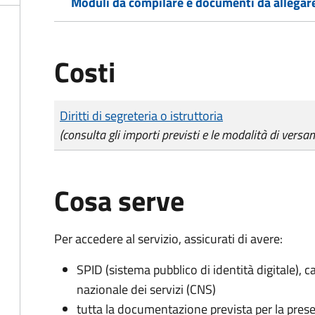
Moduli da compilare e documenti da allegar
Costi
Tipo di pagamento
Importo
Diritti di segreteria o istruttoria
(consulta gli importi previsti e le modalità di versa
Cosa serve
Per accedere al servizio, assicurati di avere:
SPID (sistema pubblico di identità digitale), ca
nazionale dei servizi (CNS)
tutta la documentazione prevista per la prese