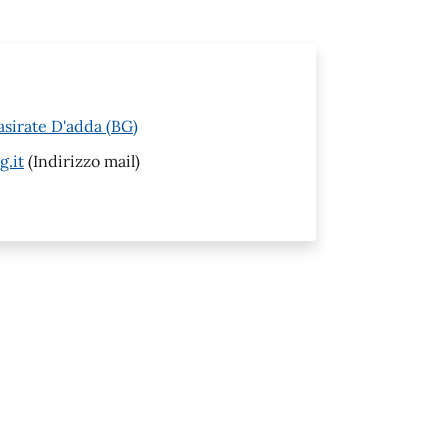
asirate D'adda (BG)
g.it
(Indirizzo mail)