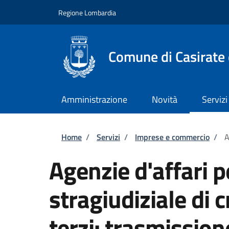
Salta al contenuto principale
Skip to footer content
Regione Lombardia
Comune di Casirate
Amministrazione
Novità
Servizi
Briciole di pane
Home
/
Servizi
/
Imprese e commercio
/
A
Agenzie d'affari 
stragiudiziale di c
terzi: trasmission