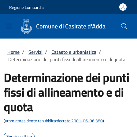
Salta al contenuto principale
Skip to footer content
Regione Lombardia
Comune di Casirate d'Adda
Briciole di pane
Home
/
Servizi
/
Catasto e urbanistica
/
Determinazione dei punti fissi di allineamento e di quota
Determinazione dei punti
fissi di allineamento e di
quota
(
urn:nir:presidente.repubblica:decreto:2001-06-06;380
)
Servizio attivo