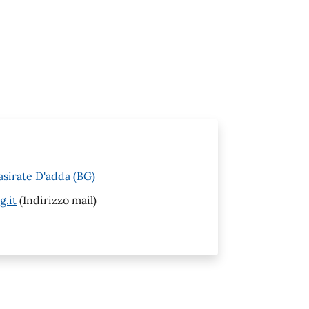
asirate D'adda (BG)
g.it
(Indirizzo mail)