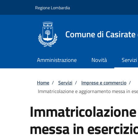
Salta al contenuto principale
Skip to footer content
Regione Lombardia
Comune di Casirate
Amministrazione
Novità
Servizi
Briciole di pane
Home
/
Servizi
/
Imprese e commercio
/
Immatricolazione e aggiornamento messa in eserc
Immatricolazione
messa in esercizi