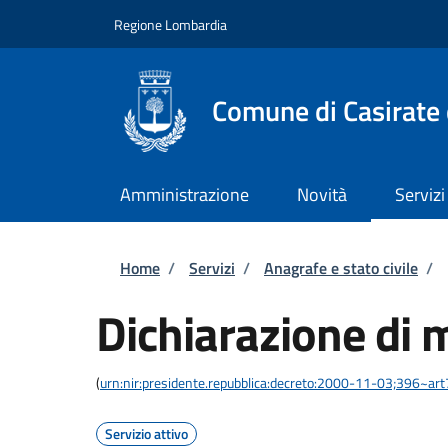
Salta al contenuto principale
Skip to footer content
Regione Lombardia
Comune di Casirate
Amministrazione
Novità
Servizi
Briciole di pane
Home
/
Servizi
/
Anagrafe e stato civile
/
Dichiarazione di 
(
urn:nir:presidente.repubblica:decreto:2000-11-03;396~ar
Servizio attivo