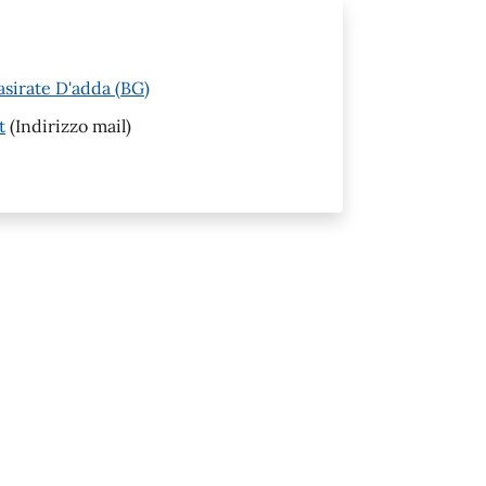
asirate D'adda (BG)
t
(Indirizzo mail)