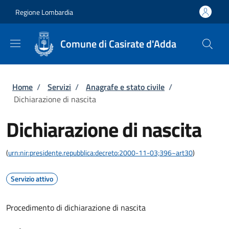
Salta al contenuto principale
Skip to footer content
Regione Lombardia
Comune di Casirate d'Adda
Briciole di pane
Home
/
Servizi
/
Anagrafe e stato civile
/
Dichiarazione di nascita
Dichiarazione di nascita
(
urn:nir:presidente.repubblica:decreto:2000-11-03;396~art30
)
Servizio attivo
Procedimento di dichiarazione di nascita