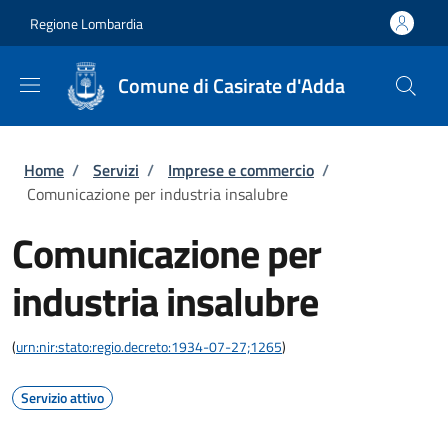
Salta al contenuto principale
Skip to footer content
Regione Lombardia
Comune di Casirate d'Adda
Briciole di pane
Home
/
Servizi
/
Imprese e commercio
/
Comunicazione per industria insalubre
Comunicazione per
industria insalubre
(
urn:nir:stato:regio.decreto:1934-07-27;1265
)
Servizio attivo