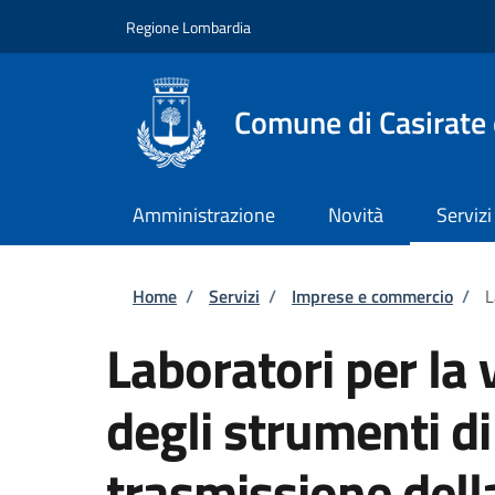
Salta al contenuto principale
Skip to footer content
Regione Lombardia
Comune di Casirate
Amministrazione
Novità
Servizi
Briciole di pane
Home
/
Servizi
/
Imprese e commercio
/
L
Laboratori per la 
degli strumenti di
trasmissione del