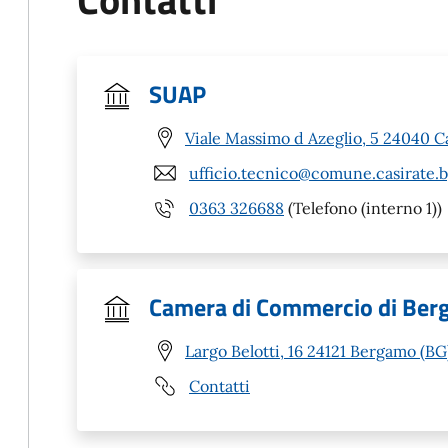
SUAP
Viale Massimo d Azeglio, 5 24040 C
ufficio.tecnico@comune.casirate.b
0363 326688
(Telefono (interno 1))
Camera di Commercio di Be
Largo Belotti, 16 24121 Bergamo (BG
Contatti