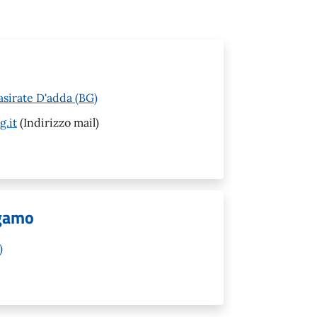
asirate D'adda (BG)
g.it
(Indirizzo mail)
rgamo
)