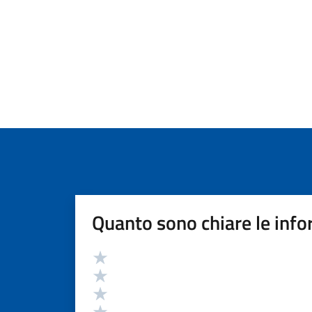
Quanto sono chiare le info
Valutazione
Valuta 5 stelle su 5
Valuta 4 stelle su 5
Valuta 3 stelle su 5
Valuta 2 stelle su 5