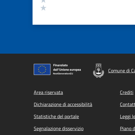
Valuta 1 stelle su 5
Comune di Ca
Footer menu
Area riservata
Crediti
Dichiarazione di accessibilità
Contatt
Statistiche del portale
Leggi l
Segnalazione disservizio
Piano d