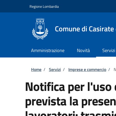
Salta al contenuto principale
Skip to footer content
Regione Lombardia
Comune di Casirate
Amministrazione
Novità
Servizi
Briciole di pane
Home
/
Servizi
/
Imprese e commercio
/
N
Notifica per l'uso 
prevista la presenz
lavoratori: trasmi