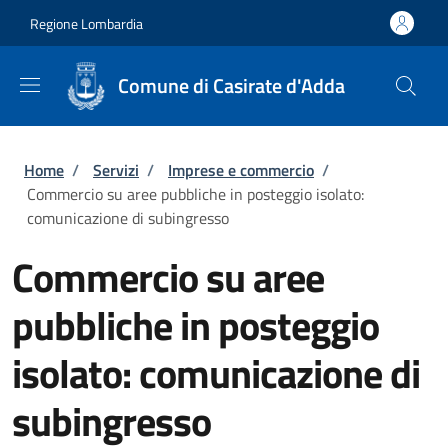
Salta al contenuto principale
Skip to footer content
Regione Lombardia
Comune di Casirate d'Adda
Briciole di pane
Home
/
Servizi
/
Imprese e commercio
/
Commercio su aree pubbliche in posteggio isolato:
comunicazione di subingresso
Commercio su aree
pubbliche in posteggio
isolato: comunicazione di
subingresso