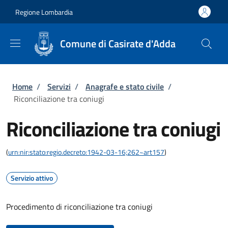
Salta al contenuto principale
Skip to footer content
Regione Lombardia
Comune di Casirate d'Adda
Briciole di pane
Home
/
Servizi
/
Anagrafe e stato civile
/
Riconciliazione tra coniugi
Riconciliazione tra coniugi
(
urn:nir:stato:regio.decreto:1942-03-16;262~art157
)
Servizio attivo
Procedimento di riconciliazione tra coniugi