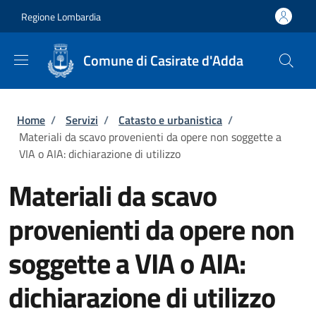
Salta al contenuto principale
Skip to footer content
Regione Lombardia
Comune di Casirate d'Adda
Briciole di pane
Home
/
Servizi
/
Catasto e urbanistica
/
Materiali da scavo provenienti da opere non soggette a
VIA o AIA: dichiarazione di utilizzo
Materiali da scavo
provenienti da opere non
soggette a VIA o AIA:
dichiarazione di utilizzo