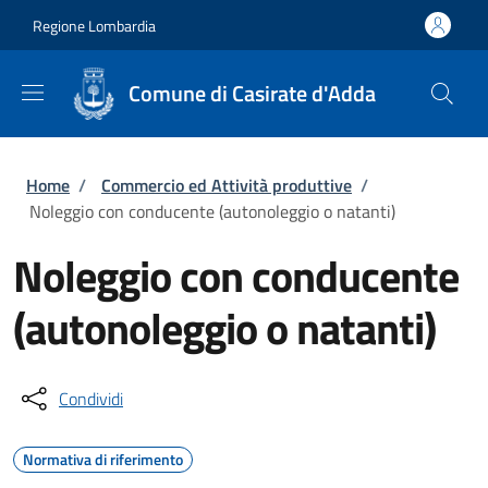
Salta al contenuto principale
Skip to footer content
Regione Lombardia
Comune di Casirate d'Adda
Briciole di pane
Home
/
Commercio ed Attività produttive
/
Noleggio con conducente (autonoleggio o natanti)
Noleggio con conducente
(autonoleggio o natanti)
Condividi
Normativa di riferimento