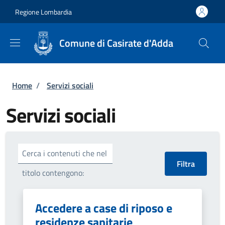
Salta al contenuto principale
Skip to footer content
Regione Lombardia
Comune di Casirate d'Adda
Briciole di pane
Home
/
Servizi sociali
Servizi sociali
Cerca i contenuti che nel
titolo contengono:
Accedere a case di riposo e
residenze sanitarie