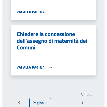
VAI ALLA PAGINA
Chiedere la concessione
dell'assegno di maternità dei
Comuni
VAI ALLA PAGINA
Write th
Vai a…
Pagina
1
Pagina precedente
Pagina attuale
Prossima pagina