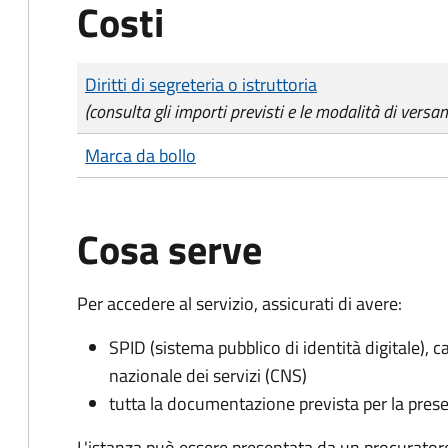
Costi
Tipo di pagamento
Importo
Diritti di segreteria o istruttoria
(consulta gli importi previsti e le modalità di versa
Marca da bollo
Cosa serve
Per accedere al servizio, assicurati di avere:
SPID (sistema pubblico di identità digitale), ca
nazionale dei servizi (CNS)
tutta la documentazione prevista per la prese
L'istanza può essere presentata da un procurator