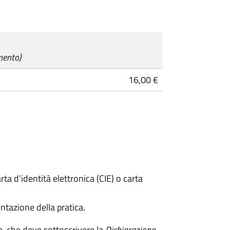
mento)
16,00 €
rta d’identità elettronica (CIE) o carta
ntazione della pratica.
e, che deve sottoscrivere la
Dichiarazione