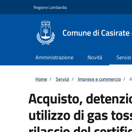
Salta al contenuto principale
Skip to footer content
Regione Lombardia
Comune di Casirate
Amministrazione
Novità
Servizi
Briciole di pane
Home
/
Servizi
/
Imprese e commercio
/
A
Acquisto, detenzi
utilizzo di gas to
rilascio del certif