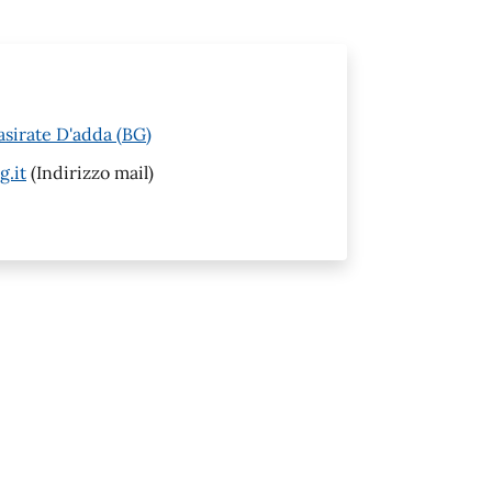
asirate D'adda (BG)
g.it
(Indirizzo mail)