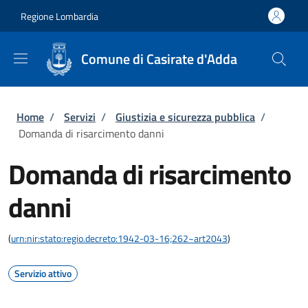
Salta al contenuto principale
Skip to footer content
Regione Lombardia
Comune di Casirate d'Adda
Briciole di pane
Home
/
Servizi
/
Giustizia e sicurezza pubblica
/
Domanda di risarcimento danni
Domanda di risarcimento
danni
(
urn:nir:stato:regio.decreto:1942-03-16;262~art2043
)
Servizio attivo