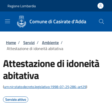
Salta al contenuto principale
Skip to footer content
Regione Lombardia
Comune di Casirate d'Adda
Briciole di pane
Home
/
Servizi
/
Ambiente
/
Attestazione di idoneità abitativa
Attestazione di idoneità
abitativa
(
urn:nir:stato:decreto.legislativo:1998-07-25;286~art29
)
Servizio attivo