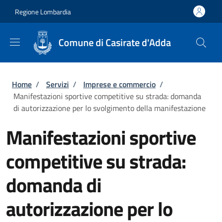
Salta al contenuto principale
Skip to footer content
Regione Lombardia
Comune di Casirate d'Adda
Briciole di pane
Home
/
Servizi
/
Imprese e commercio
/
Manifestazioni sportive competitive su strada: domanda
di autorizzazione per lo svolgimento della manifestazione
Manifestazioni sportive
competitive su strada:
domanda di
autorizzazione per lo