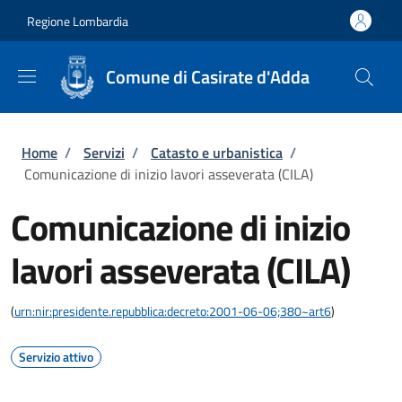
Salta al contenuto principale
Skip to footer content
Regione Lombardia
Comune di Casirate d'Adda
Briciole di pane
Home
/
Servizi
/
Catasto e urbanistica
/
Comunicazione di inizio lavori asseverata (CILA)
Comunicazione di inizio
lavori asseverata (CILA)
(
urn:nir:presidente.repubblica:decreto:2001-06-06;380~art6
)
Servizio attivo