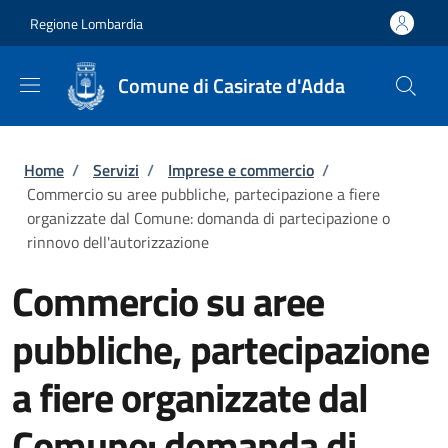
Salta al contenuto principale
Skip to footer content
Regione Lombardia
Comune di Casirate d'Adda
Briciole di pane
Home
/
Servizi
/
Imprese e commercio
/
Commercio su aree pubbliche, partecipazione a fiere
organizzate dal Comune: domanda di partecipazione o
rinnovo dell'autorizzazione
Commercio su aree
pubbliche, partecipazione
a fiere organizzate dal
Comune: domanda di