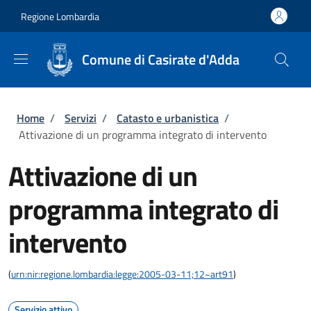
Salta al contenuto principale
Skip to footer content
Regione Lombardia
Comune di Casirate d'Adda
Briciole di pane
Home
/
Servizi
/
Catasto e urbanistica
/
Attivazione di un programma integrato di intervento
Attivazione di un
programma integrato di
intervento
(
urn:nir:regione.lombardia:legge:2005-03-11;12~art91
)
Servizio attivo