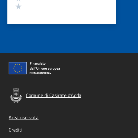
Valuta 1 stelle su 5
Comune di Casirate d'Adda
Footer menu
Area riservata
Crediti