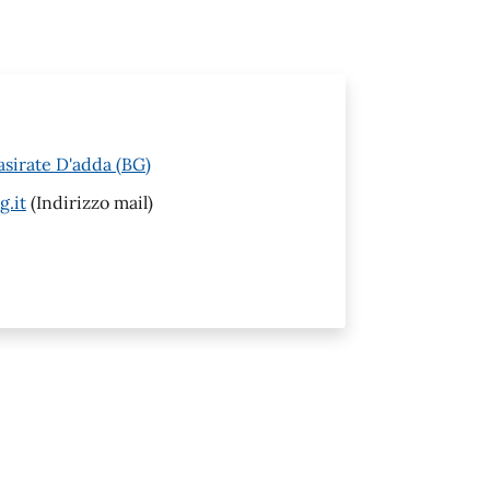
asirate D'adda (BG)
g.it
(Indirizzo mail)