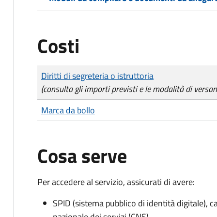
Costi
Tipo di pagamento
Importo
Diritti di segreteria o istruttoria
(consulta gli importi previsti e le modalità di versa
Marca da bollo
Cosa serve
Per accedere al servizio, assicurati di avere:
SPID (sistema pubblico di identità digitale), ca
nazionale dei servizi (CNS)