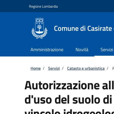
Salta al contenuto principale
Skip to footer content
Regione Lombardia
Comune di Casirate
Amministrazione
Novità
Servizi
Briciole di pane
Home
/
Servizi
/
Catasto e urbanistica
/
A
Autorizzazione al
d'uso del suolo di
vincolo idrogeolo