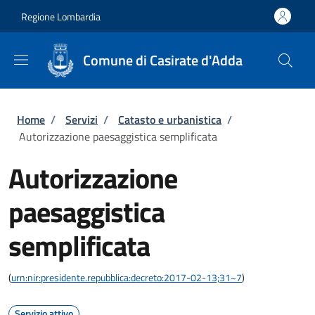
Salta al contenuto principale
Skip to footer content
Regione Lombardia
Comune di Casirate d'Adda
Briciole di pane
Home
/
Servizi
/
Catasto e urbanistica
/
Autorizzazione paesaggistica semplificata
Autorizzazione
paesaggistica
semplificata
(
urn:nir:presidente.repubblica:decreto:2017-02-13;31~7
)
Servizio attivo