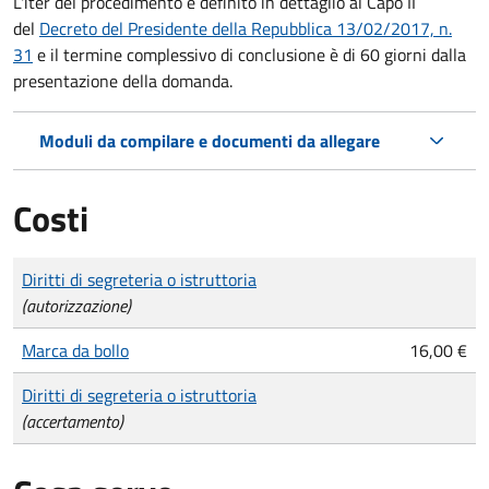
L'iter del procedimento è definito in dettaglio al Capo II
del
Decreto del Presidente della Repubblica 13/02/2017, n.
31
e il termine complessivo di conclusione è di 60 giorni dalla
presentazione della domanda.
Moduli da compilare e documenti da allegare
Costi
Tipo di pagamento
Importo
Diritti di segreteria o istruttoria
(autorizzazione)
Marca da bollo
16,00 €
Diritti di segreteria o istruttoria
(accertamento)