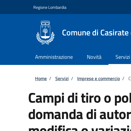
Salta al contenuto principale
Skip to footer content
Regione Lombardia
Comune di Casirate
Amministrazione
Novità
Servizi
Briciole di pane
Home
/
Servizi
/
Imprese e commercio
/
C
Campi di tiro o pol
domanda di autori
modifica o variazi