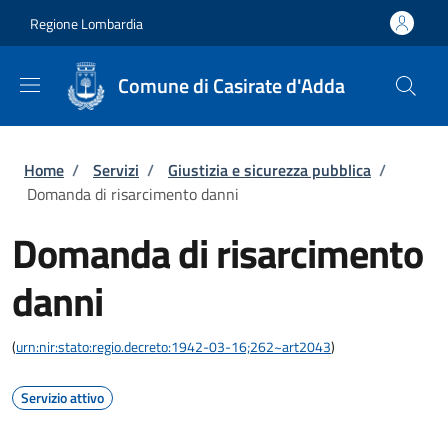
Salta al contenuto principale
Skip to footer content
Regione Lombardia
Comune di Casirate d'Adda
Briciole di pane
Home
/
Servizi
/
Giustizia e sicurezza pubblica
/
Domanda di risarcimento danni
Domanda di risarcimento
danni
(
urn:nir:stato:regio.decreto:1942-03-16;262~art2043
)
Servizio attivo